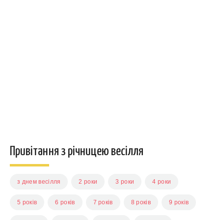
Привітання з річницею весілля
з днем весілля
2 роки
3 роки
4 роки
5 років
6 років
7 років
8 років
9 років