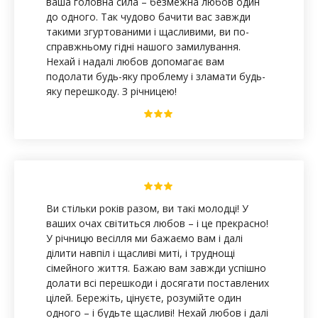
ваша головна сила – безмежна любов один
до одного. Так чудово бачити вас завжди
такими згуртованими і щасливими, ви по-
справжньому гідні нашого замилування.
Нехай і надалі любов допомагає вам
подолати будь-яку проблему і зламати будь-
яку перешкоду. З річницею!
Ви стільки років разом, ви такі молодці! У
ваших очах світиться любов – і це прекрасно!
У річницю весілля ми бажаємо вам і далі
ділити навпіл і щасливі миті, і труднощі
сімейного життя. Бажаю вам завжди успішно
долати всі перешкоди і досягати поставлених
цілей. Бережіть, цінуєте, розумійте один
одного – і будьте щасливі! Нехай любов і далі