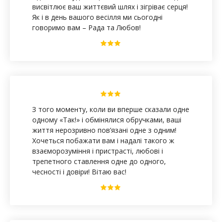
висвітлює ваш життєвий шлях і зігріває серця!
Як і в день вашого весілля ми сьогодні
говоримо вам – Рада та Любов!
З того моменту, коли ви вперше сказали одне
одному «Так!» і обмінялися обручками, ваші
життя нерозривно пов’язані одне з одним!
Хочеться побажати вам і надалі такого ж
взаєморозуміння і пристрасті, любові і
трепетного ставлення одне до одного,
чесності і довіри! Вітаю вас!