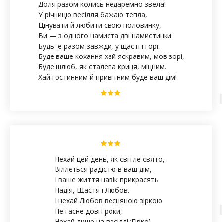
Доля разом колись недаремно звела!
У річницю весілля бажаю тепла,
Цінувати й любити свою половинку,
Ви — з одного намиста дві намистинки.
Будьте разом завжди, у щасті і горі.
Буде ваше кохання хай яскравим, мов зорі,
Буде шлюб, як сталева криця, міцним.
Хай гостинним й привітним буде ваш дім!
Нехай цей день, як світле свято,
Віллється радістю в ваш дім,
І ваше життя навік прикрасять
Надія, Щастя і Любов.
І нехай Любов весняною зіркою
Не гасне довгі роки,
Нехай лише на весіллі ‘Гірко’,