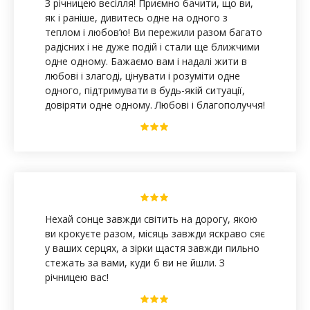
З річницею весілля! Приємно бачити, що ви,
як і раніше, дивитесь одне на одного з
теплом і любов’ю! Ви пережили разом багато
радісних і не дуже подій і стали ще ближчими
одне одному. Бажаємо вам і надалі жити в
любові і злагоді, цінувати і розуміти одне
одного, підтримувати в будь-якій ситуації,
довіряти одне одному. Любові і благополуччя!
Нехай сонце завжди світить на дорогу, якою
ви крокуєте разом, місяць завжди яскраво сяє
у ваших серцях, а зірки щастя завжди пильно
стежать за вами, куди б ви не йшли. З
річницею вас!