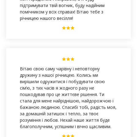
підтримувати твій вогник, буду надійним
помічником у всіх справах! Вітаю тебе з
річницею нашого весілля!
З річницею весілля
Вітаю свою саму чарівну і неповторну
дружину з нашої річницею. Колись ми
вирішили одружитися і побудувати свою
сім’ю, з тих часів я жодного разу не
пошкодував про це життєве рішення. Ти
стала для мене найріднішою, найдорожчою і
бажаною людиною. Спасибі тобі, радість моя,
за домашній затишок і тепло, за твоє
розуміння і любов. Нехай наше життя буде
благополучним, успішним і вічно щасливим.