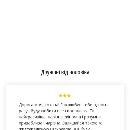
Вітаю Вас з річницею весілля! Живіть, немов
лебеді: з лебединою піснею і лебединим коханням.
Дружині від чоловіка
Дорога моя, кохана! Я полюбив тебе одного
разу і буду любити все своє життя. Ти
З РІЧНИЦЕЮ ВЕСІЛЛЯ ВІТАЮ. ЧУДОВЕ
найкрасивіша, чарівна, жіночна і розумна,
ПРИВІТАННЯ. Музика Павла Ружицького
приваблива і чарівна. Залишайся такою ж
життєрадісною і яскравою, а я буду