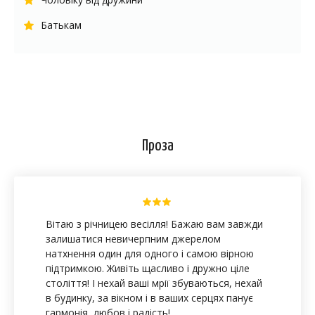
Батькам
Проза
Вітаю з річницею весілля! Бажаю вам завжди
залишатися невичерпним джерелом
натхнення один для одного і самою вірною
підтримкою. Живіть щасливо і дружно ціле
століття! І нехай ваші мрії збуваються, нехай
в будинку, за вікном і в ваших серцях панує
гармонія, любов і радість!