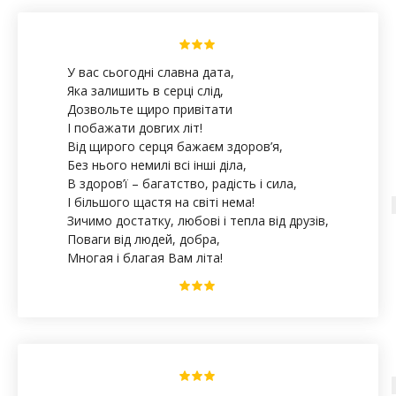
У вас сьогодні славна дата,
Яка залишить в серці слід,
Дозвольте щиро привітати
І побажати довгих літ!
Від щирого серця бажаєм здоров’я,
Без нього немилі всі інші діла,
В здоров’ї – багатство, радість і сила,
І більшого щастя на світі нема!
Зичимо достатку, любові і тепла від друзів,
Поваги від людей, добра,
Многая і благая Вам літа!