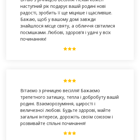
наступний рік подарує вашій родині нові
радості, зробить її ще міцніше і щасливіше.
Бажаю, щоб у вашому домі завжди
знайшлося місце святу, а обличчя світилися
посмішками. Любові, здоров’я і удачі у всіх
починаннях!
Вітаємо з річницею весілля! Бажаємо
трепетного затишку, тепла і добробуту вашій
родині. Взаєморозуміння, щирості і
величезної любові. Будьте здорові, майте
загальні інтереси, дорожіть своїм союзом і
розвивайте спільні починання!