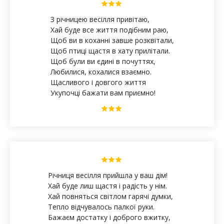
З річницею весілля привітаю,
Хай буде все життя подібним раю,
Щоб ви в коханні завше розквітали,
Щоб птиці щастя в хату прилітали.
Щоб були ви єдині в почуттях,
Любилися, кохалися взаємно.
Щасливого і довгого життя
Укупочці бажати вам приємно!
Річниця весілля прийшла у ваш дім!
Хай буде лиш щастя і радість у нім.
Хай повняться світлом гарячі думки,
Тепло відчувалось палкої руки.
Бажаєм достатку і доброго вжитку,