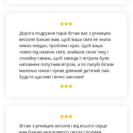
Дорога подружня пара! Вітаю вас з річницею
весілля! Бажаю вам, щоб ваша сім’я не знала
ніяких невдач, проблем і криз. Щоб ваша
човен під назвою сім’я, знайшов свою тиху і
спокійну гавань, щоб завжди її вітрила були
наповнені попутним вітром, а по палубі бігали
маленькі ніжки і лунав дзвінкий дитячий сміх.
Будьте щасливі і вічно закохані!
Вітаю з річницею весілля і від всього серця
вам бажаю незгасимого світла і полум’я